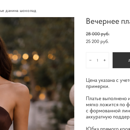
тье данина шоколад
Вечернее пл
28 000 pуб.
25 200 pуб.
Цена указана с уче
примерки.
Платье выполнено и
мягко ложится по 
с формованной лин
аккуратную поддер
Юбка прямого кроя