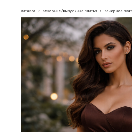
каталог
>
вечерние/выпускные платья
>
вечернее пла