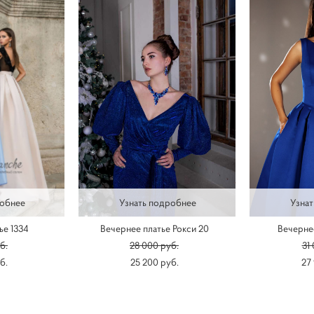
робнее
Узнать подробнее
Узнат
ье 1334
Вечернее платье Рокси 20
Вечернее
б.
28 000 pуб.
31
б.
25 200 pуб.
27