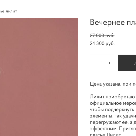
ье лилит
Вечернее пл
27 000 pуб.
24 300 pуб.
Цена указана, при 
Лилит приобретают 
официальное мероп
чтобы подчеркнуть
элементы, так удач
перегружают ее, а
эффектным. Притяги
платье Лилит