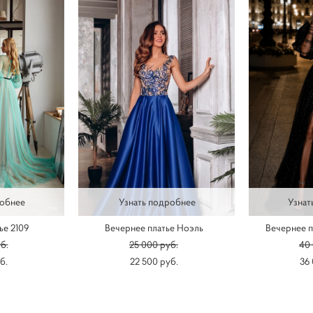
робнее
Узнать подробнее
Узнат
ье 2109
Вечернее платье Ноэль
Вечернее п
б.
25 000 pуб.
40 
б.
22 500 pуб.
36