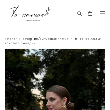
каталог
>
вечерние/выпускные платья
>
вечернее платье
кристалл гренадин