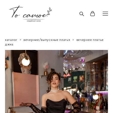
каталог
>
вечерние/выпускные платья
>
вечернее платье
джиа