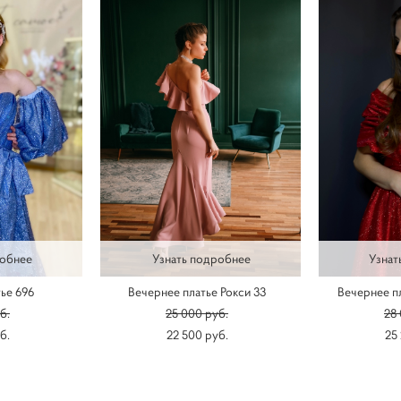
робнее
Узнать подробнее
Узнат
ье 696
Вечернее платье Рокси 33
Вечернее п
б.
25 000 pуб.
28
б.
22 500 pуб.
25