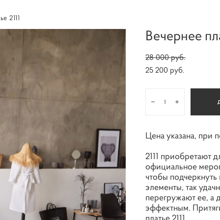
ье 2111
Вечернее пла
28 000 pуб.
25 200 pуб.
Цена указана, при 
2111 приобретают д
официальное мероп
чтобы подчеркнуть
элементы, так удач
перегружают ее, а
эффектным. Притяги
платье 2111