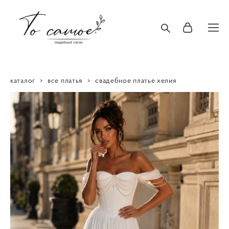
каталог
>
все платья
>
свадебное платье хелия