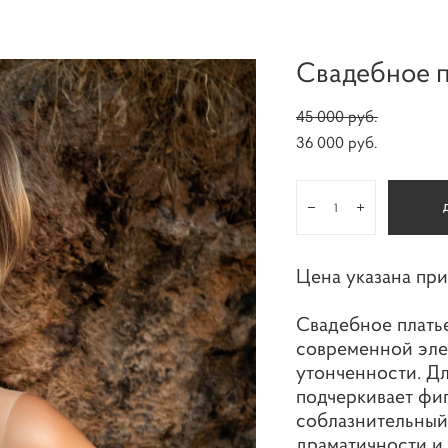
Свадебное п
45 000 pуб.
36 000 pуб.
Цена указана при
Свадебное плать
современной эле
утонченности. Д
подчеркивает фиг
соблазнительный 
драматичности и 