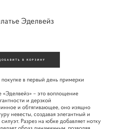
латье Эделвейз
ДОБАВИТЬ В КОРЗИНУ
 покупке в первый день примерки
е «Эделвейз» – это воплощение
гантности и дерзкой
линное и обтягивающее, оно изящно
уру невесты, создавая элегантный и
силуэт. Разрез на юбке добавляет нотку
делает образ динамичным, позволяя