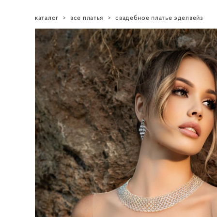
каталог
>
все платья
>
свадебное платье эделвейз