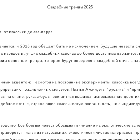
Свадебные тренды 2025
 от классики до авангарда
няется, и 2025 год обещает быть не исключением. Будущие невесты см
ых нарядов в лучших свадебных салонах до более доступных вариантов,
рим основные тренды, которые будут определять свадебный стиль в на
нным акцентом: Несмотря на постоянные эксперименты, классика всегда
претацию традиционных силуэтов. Платья А-силуэта, "русалка" и "прин
ы на спине, рукава-буфы, элегантная вышивка, использование дорогих 
вадебное платье, отражающее классическую элегантность, но с индивид
зводство: Все больше невест обращают внимание на экологические асп
 приобретут платья из натуральных, экологически чистых материалов, п
ческий хлопок, шелк или кружево, созданное местными производителям