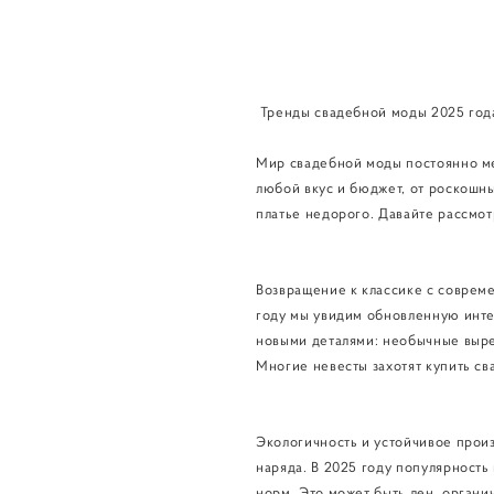
Тренды свадебной моды 2025 года:
Мир свадебной моды постоянно ме
любой вкус и бюджет, от роскошн
платье недорого. Давайте рассмот
Возвращение к классике с совреме
году мы увидим обновленную интер
новыми деталями: необычные вырез
Многие невесты захотят купить с
Экологичность и устойчивое прои
наряда. В 2025 году популярность
норм. Это может быть лен, органи