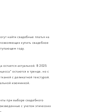
огут найти свадебные платья на
 позволяющих купить свадебное
ступающем году.
 остается актуальной. В 2025
цесса" остаются в тренде, но с
тканей с деликатной текстурой.
уальной изюминкой.
екты при выборе свадебного
роизведенные с учетом этических
и.