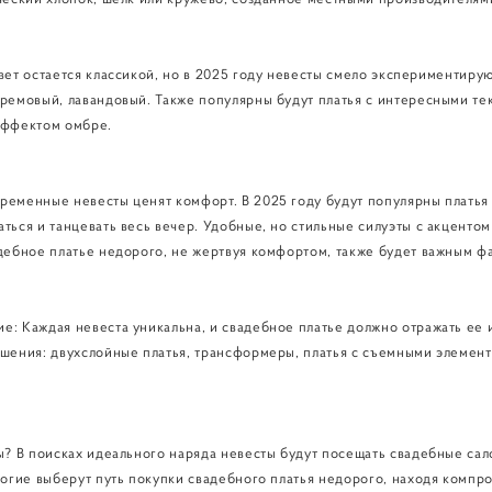
вет остается классикой, но в 2025 году невесты смело экспериментиру
ремовый, лавандовый. Также популярны будут платья с интересными те
 эффектом омбре.
еменные невесты ценят комфорт. В 2025 году будут популярны платья 
ться и танцевать весь вечер. Удобные, но стильные силуэты с акцентом
дебное платье недорого, не жертвуя комфортом, также будет важным ф
: Каждая невеста уникальна, и свадебное платье должно отражать ее 
ешения: двухслойные платья, трансформеры, платья с съемными элемен
ы? В поисках идеального наряда невесты будут посещать свадебные сало
ногие выберут путь покупки свадебного платья недорого, находя компр