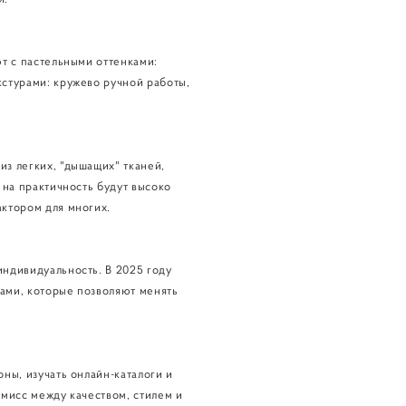
ют с пастельными оттенками:
кстурами: кружево ручной работы,
из легких, "дышащих" тканей,
 на практичность будут высоко
актором для многих.
индивидуальность. В 2025 году
тами, которые позволяют менять
ны, изучать онлайн-каталоги и
омисс между качеством, стилем и